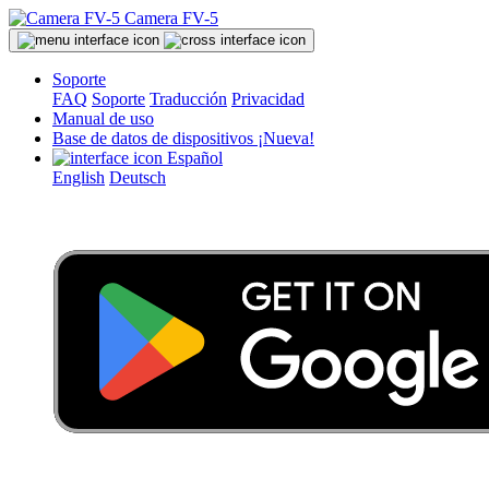
Camera FV-5
Soporte
FAQ
Soporte
Traducción
Privacidad
Manual de uso
Base de datos de dispositivos
¡Nueva!
Español
English
Deutsch