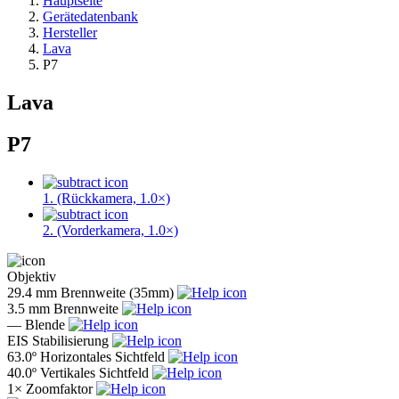
Hauptseite
Gerätedatenbank
Hersteller
Lava
P7
Lava
P7
1. (Rückkamera, 1.0×)
2. (Vorderkamera, 1.0×)
Objektiv
29.4 mm
Brennweite (35mm)
3.5 mm
Brennweite
—
Blende
EIS
Stabilisierung
63.0º
Horizontales Sichtfeld
40.0º
Vertikales Sichtfeld
1×
Zoomfaktor