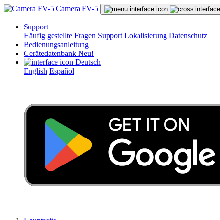
Camera FV-5
Support
Häufig gestellte Fragen
Support
Lokalisierung
Datenschutz
Bedienungsanleitung
Gerätedatenbank
Neu!
Deutsch
English
Español