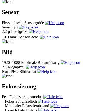
Sensor
Physikalische Sensorgröße
Sensortyp
2.2 μ
Pixelgröße
2
10.9 mm
Sensorfläche
Bild
1920×1088
Maximale Bildauflösung
2.1
Megapixel
Nur JPEG
Bildformat
Fokussierung
Fest
Fokussierungsmodus
–
Fokus auf unendlich
–
Minimaler Fokussierabstand
–
Hyperfokale Distanz