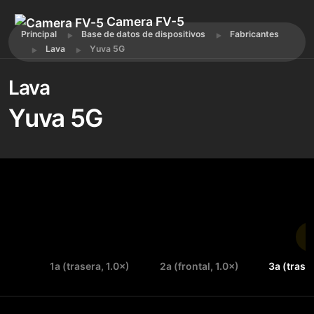
Camera FV-5
Principal
Base de datos de dispositivos
Fabricantes
Lava
Yuva 5G
Lava
Yuva 5G
1a (trasera, 1.0×)
2a (frontal, 1.0×)
3a (trase