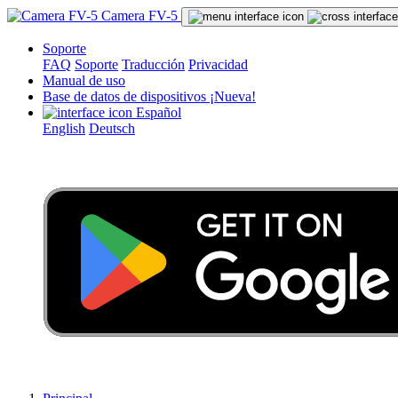
Camera FV-5
Soporte
FAQ
Soporte
Traducción
Privacidad
Manual de uso
Base de datos de dispositivos
¡Nueva!
Español
English
Deutsch