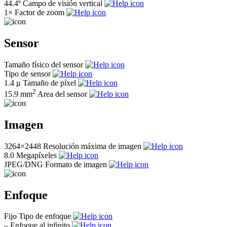
44.4º
Campo de visión vertical
1×
Factor de zoom
Sensor
Tamaño físico del sensor
Tipo de sensor
1.4 μ
Tamaño de píxel
2
15.9 mm
Area del sensor
Imagen
3264×2448
Resolución máxima de imagen
8.0
Megapíxeles
JPEG/DNG
Formato de imagen
Enfoque
Fijo
Tipo de enfoque
–
Enfoque al infinito