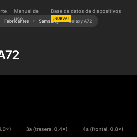
rte
Manual de
Base de datos de dispositivos
uso
¡NUEVA!
Fabricantes
Samsung
Galaxy A72
 A72
 1.0×)
3a (trasera, 0.4×)
4a (frontal, 0.8×)