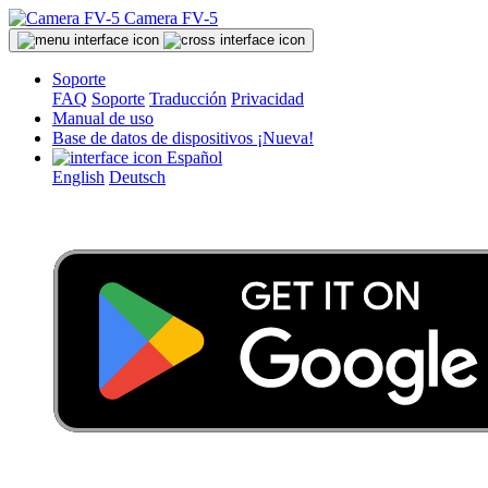
Camera FV-5
Soporte
FAQ
Soporte
Traducción
Privacidad
Manual de uso
Base de datos de dispositivos
¡Nueva!
Español
English
Deutsch