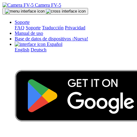
Camera FV-5
Soporte
FAQ
Soporte
Traducción
Privacidad
Manual de uso
Base de datos de dispositivos
¡Nueva!
Español
English
Deutsch