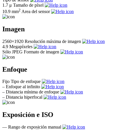
1.7 μ
Tamaño de píxel
2
10.9 mm
Area del sensor
Imagen
2560×1920
Resolución máxima de imagen
4.9
Megapíxeles
Sólo JPEG
Formato de imagen
Enfoque
Fijo
Tipo de enfoque
–
Enfoque al infinito
–
Distancia mínima de enfoque
–
Distancia hiperfocal
Exposición e ISO
—
Rango de exposición manual