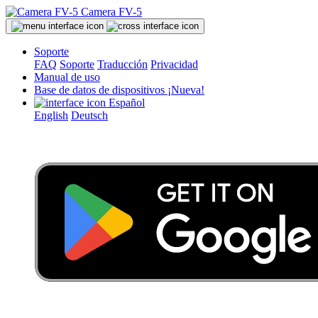
Camera FV-5
Soporte
FAQ
Soporte
Traducción
Privacidad
Manual de uso
Base de datos de dispositivos
¡Nueva!
Español
English
Deutsch