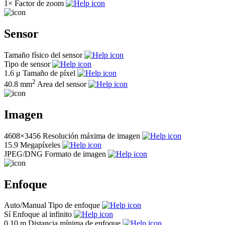
1×
Factor de zoom
Sensor
Tamaño físico del sensor
Tipo de sensor
1.6 μ
Tamaño de píxel
2
40.8 mm
Area del sensor
Imagen
4608×3456
Resolución máxima de imagen
15.9
Megapíxeles
JPEG/DNG
Formato de imagen
Enfoque
Auto/Manual
Tipo de enfoque
Sí
Enfoque al infinito
0.10 m
Distancia mínima de enfoque