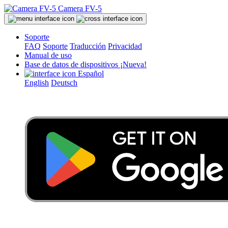
Camera FV-5
Soporte
FAQ
Soporte
Traducción
Privacidad
Manual de uso
Base de datos de dispositivos
¡Nueva!
Español
English
Deutsch