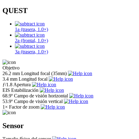
QUEST
1a (trasera, 1.0×)
2a (frontal, 1.0×)
3a (trasera, 1.0×)
Objetivo
26.2 mm
Longitud focal (35mm)
3.4 mm
Longitud focal
ƒ
/1.8
Apertura
EIS
Estabilización
68.9º
Campo de visión horizontal
53.9º
Campo de visión vertical
1×
Factor de zoom
Sensor
Tamaño físico del sensor