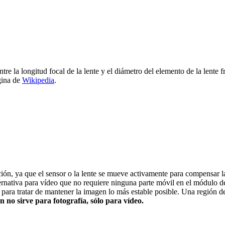
re la longitud focal de la lente y el diámetro del elemento de la lente f
gina de
Wikipedia
.
zación, ya que el sensor o la lente se mueve activamente para compensar la
lternativa para vídeo que no requiere ninguna parte móvil en el módulo d
va” para tratar de mantener la imagen lo más estable posible. Una regi
ón no sirve para fotografía, sólo para vídeo.