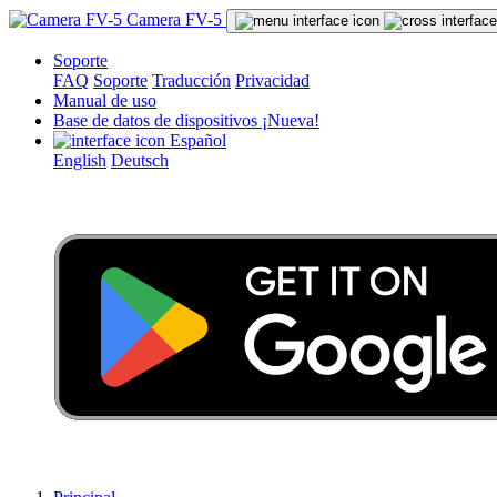
Camera FV-5
Soporte
FAQ
Soporte
Traducción
Privacidad
Manual de uso
Base de datos de dispositivos
¡Nueva!
Español
English
Deutsch