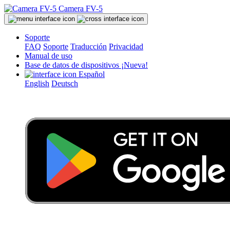
Camera FV-5
Soporte
FAQ
Soporte
Traducción
Privacidad
Manual de uso
Base de datos de dispositivos
¡Nueva!
Español
English
Deutsch