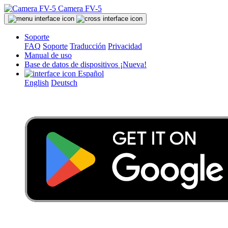
Camera FV-5
Soporte
FAQ
Soporte
Traducción
Privacidad
Manual de uso
Base de datos de dispositivos
¡Nueva!
Español
English
Deutsch