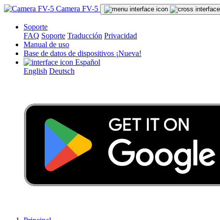
Camera FV-5
Soporte
FAQ
Soporte
Traducción
Privacidad
Manual de uso
Base de datos de dispositivos
¡Nueva!
Español
English
Deutsch