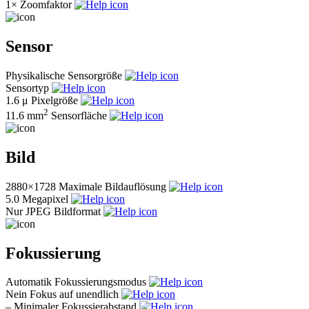
1×
Zoomfaktor
Sensor
Physikalische Sensorgröße
Sensortyp
1.6 μ
Pixelgröße
2
11.6 mm
Sensorfläche
Bild
2880×1728
Maximale Bildauflösung
5.0
Megapixel
Nur JPEG
Bildformat
Fokussierung
Automatik
Fokussierungsmodus
Nein
Fokus auf unendlich
–
Minimaler Fokussierabstand