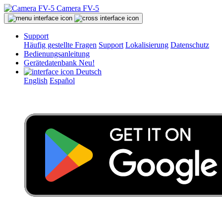
Camera FV-5
Support
Häufig gestellte Fragen
Support
Lokalisierung
Datenschutz
Bedienungsanleitung
Gerätedatenbank
Neu!
Deutsch
English
Español