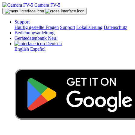
Camera FV-5
Support
Häufig gestellte Fragen
Support
Lokalisierung
Datenschutz
Bedienungsanleitung
Gerätedatenbank
Neu!
Deutsch
English
Español