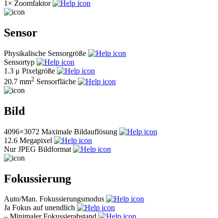
1×
Zoomfaktor
Sensor
Physikalische Sensorgröße
Sensortyp
1.3 μ
Pixelgröße
2
20.7 mm
Sensorfläche
Bild
4096×3072
Maximale Bildauflösung
12.6
Megapixel
Nur JPEG
Bildformat
Fokussierung
Auto/Man.
Fokussierungsmodus
Ja
Fokus auf unendlich
–
Minimaler Fokussierabstand