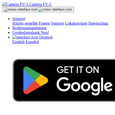
Camera FV-5
Support
Häufig gestellte Fragen
Support
Lokalisierung
Datenschutz
Bedienungsanleitung
Gerätedatenbank
Neu!
Deutsch
English
Español