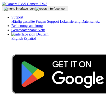
Camera FV-5
Support
Häufig gestellte Fragen
Support
Lokalisierung
Datenschutz
Bedienungsanleitung
Gerätedatenbank
Neu!
Deutsch
English
Español