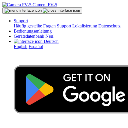
Camera FV-5
Support
Häufig gestellte Fragen
Support
Lokalisierung
Datenschutz
Bedienungsanleitung
Gerätedatenbank
Neu!
Deutsch
English
Español