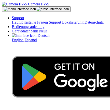
Camera FV-5
Support
Häufig gestellte Fragen
Support
Lokalisierung
Datenschutz
Bedienungsanleitung
Gerätedatenbank
Neu!
Deutsch
English
Español