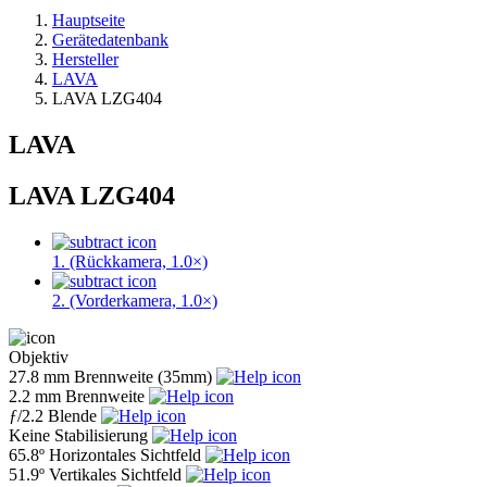
Hauptseite
Gerätedatenbank
Hersteller
LAVA
LAVA LZG404
LAVA
LAVA LZG404
1. (Rückkamera, 1.0×)
2. (Vorderkamera, 1.0×)
Objektiv
27.8 mm
Brennweite (35mm)
2.2 mm
Brennweite
ƒ
/2.2
Blende
Keine
Stabilisierung
65.8º
Horizontales Sichtfeld
51.9º
Vertikales Sichtfeld