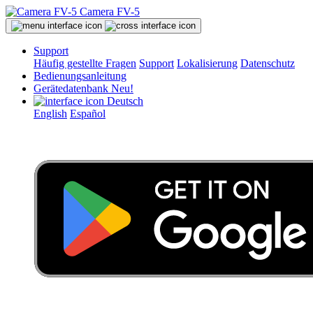
Camera FV-5
Support
Häufig gestellte Fragen
Support
Lokalisierung
Datenschutz
Bedienungsanleitung
Gerätedatenbank
Neu!
Deutsch
English
Español