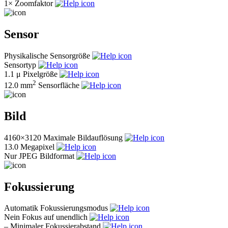
1×
Zoomfaktor
Sensor
Physikalische Sensorgröße
Sensortyp
1.1 μ
Pixelgröße
2
12.0 mm
Sensorfläche
Bild
4160×3120
Maximale Bildauflösung
13.0
Megapixel
Nur JPEG
Bildformat
Fokussierung
Automatik
Fokussierungsmodus
Nein
Fokus auf unendlich
–
Minimaler Fokussierabstand