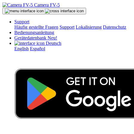
Camera FV-5
Support
Häufig gestellte Fragen
Support
Lokalisierung
Datenschutz
Bedienungsanleitung
Gerätedatenbank
Neu!
Deutsch
English
Español