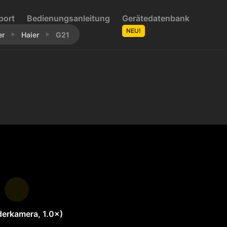
port
Bedienungsanleitung
Gerätedatenbank
NEU!
er
Haier
G21
derkamera, 1.0×)