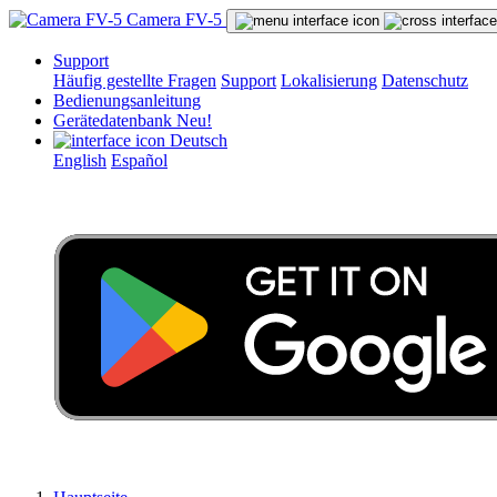
Camera FV-5
Support
Häufig gestellte Fragen
Support
Lokalisierung
Datenschutz
Bedienungsanleitung
Gerätedatenbank
Neu!
Deutsch
English
Español