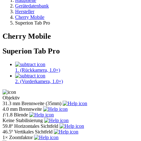
Hauptseite
Gerätedatenbank
Hersteller
Cherry Mobile
Superion Tab Pro
Cherry Mobile
Superion Tab Pro
1. (Rückkamera, 1.0×)
2. (Vorderkamera, 1.0×)
Objektiv
31.3 mm
Brennweite (35mm)
4.0 mm
Brennweite
ƒ
/1.8
Blende
Keine
Stabilisierung
59.8º
Horizontales Sichtfeld
46.5º
Vertikales Sichtfeld
1×
Zoomfaktor