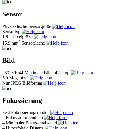
Sensor
Physikalische Sensorgröße
Sensortyp
1.8 μ
Pixelgröße
2
15.9 mm
Sensorfläche
Bild
2592×1944
Maximale Bildauflösung
5.0
Megapixel
Nur JPEG
Bildformat
Fokussierung
Fest
Fokussierungsmodus
–
Fokus auf unendlich
–
Minimaler Fokussierabstand
–
Hyperfokale Distanz