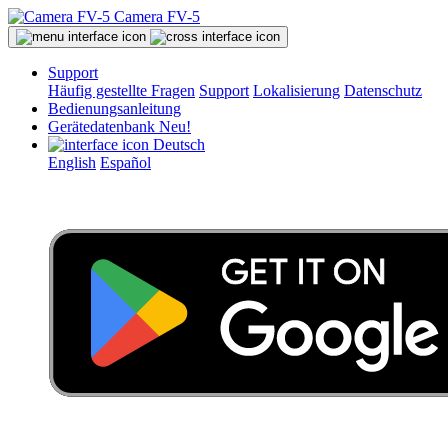
Camera FV-5
Support
Häufig gestellte Fragen
Support
Lokalisierung
Datenschutz
Bedienungsanleitung
Gerätedatenbank
Neu!
Deutsch
English
Español