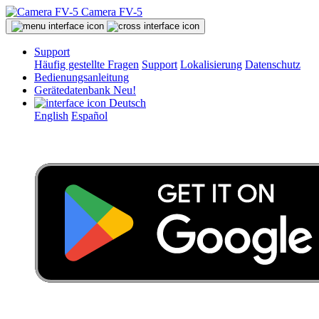
Camera FV-5
Support
Häufig gestellte Fragen
Support
Lokalisierung
Datenschutz
Bedienungsanleitung
Gerätedatenbank
Neu!
Deutsch
English
Español