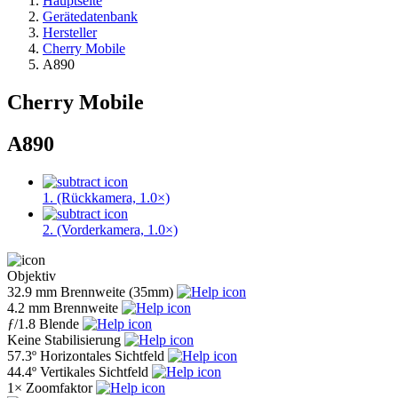
Hauptseite
Gerätedatenbank
Hersteller
Cherry Mobile
A890
Cherry Mobile
A890
1. (Rückkamera, 1.0×)
2. (Vorderkamera, 1.0×)
Objektiv
32.9 mm
Brennweite (35mm)
4.2 mm
Brennweite
ƒ
/1.8
Blende
Keine
Stabilisierung
57.3º
Horizontales Sichtfeld
44.4º
Vertikales Sichtfeld
1×
Zoomfaktor