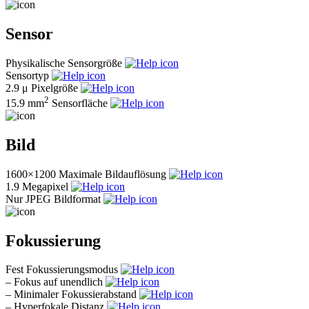
Sensor
Physikalische Sensorgröße
Sensortyp
2.9 μ
Pixelgröße
2
15.9 mm
Sensorfläche
Bild
1600×1200
Maximale Bildauflösung
1.9
Megapixel
Nur JPEG
Bildformat
Fokussierung
Fest
Fokussierungsmodus
–
Fokus auf unendlich
–
Minimaler Fokussierabstand
–
Hyperfokale Distanz