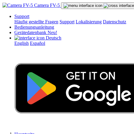
Camera FV-5
Support
Häufig gestellte Fragen
Support
Lokalisierung
Datenschutz
Bedienungsanleitung
Gerätedatenbank
Neu!
Deutsch
English
Español